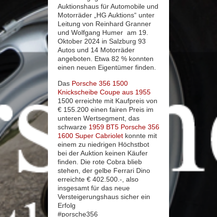
Auktionshaus für Automobile und
Motorräder „HG Auktions“ unter
Leitung von Reinhard Granner
und Wolfgang Humer am 19.
Oktober 2024 in Salzburg 93
Autos und 14 Motorräder
angeboten. Etwa 82 % konnten
einen neuen Eigentümer finden.
Das
Porsche 356 1500
Knickscheibe Coupe aus 1955
1500 erreichte mit Kaufpreis von
€ 155.200 einen fairen Preis im
unteren Wertsegment, das
schwarze
1959 BT5 Porsche 356
1600 Super Cabriolet
konnte mit
einem zu niedrigen Höchstbot
bei der Auktion keinen Käufer
finden. Die rote Cobra blieb
stehen, der gelbe Ferrari Dino
erreichte € 402.500.-, also
insgesamt für das neue
Versteigerungshaus sicher ein
Erfolg
#porsche356