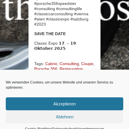
#porsche356speedster
#consulting #consultinglife
#classiccarconsulting #vienna
#wien #classicexpo #salzburg
#2023
SAVE THE DATE
Classic Expo 𝟭𝟳. – 𝟭𝟵.
𝗢𝗸𝘁𝗼𝗯𝗲𝗿 𝟮𝟬𝟮𝟱
Tags:
Cabrio
,
Consulting
,
Coupe
,
Porsche 356
,
Restauration
,
restoration
,
Roadster
,
Speedster
Wir verwenden Cookies, um unsere Website und unseren Service zu
optimieren.
Akzeptieren
Ablehnen