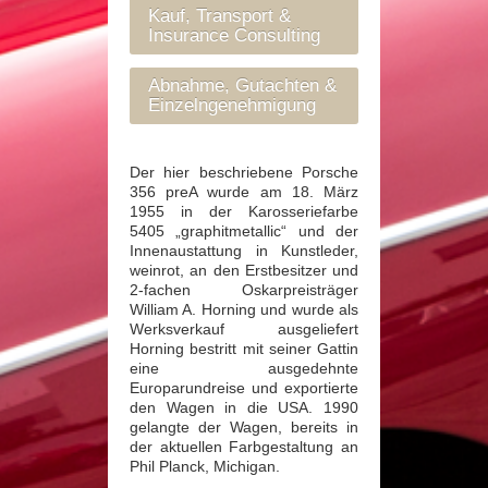
Kauf, Transport &
Insurance Consulting
Abnahme, Gutachten &
Einzelngenehmigung
Der hier beschriebene Porsche
356 preA wurde am 18. März
1955 in der Karosseriefarbe
5405 „graphitmetallic“ und der
Innenaustattung in Kunstleder,
weinrot, an den Erstbesitzer und
2-fachen Oskarpreisträger
William A. Horning und wurde als
Werksverkauf ausgeliefert
Horning bestritt mit seiner Gattin
eine ausgedehnte
Europarundreise und exportierte
den Wagen in die USA. 1990
gelangte der Wagen, bereits in
der aktuellen Farbgestaltung an
Phil Planck, Michigan.