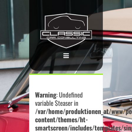
Warning
: Undefined
variable $teaser in
/var/home/produktionen_at/www/po
content/themes/ht-
smartscreen/includes/templates/sin