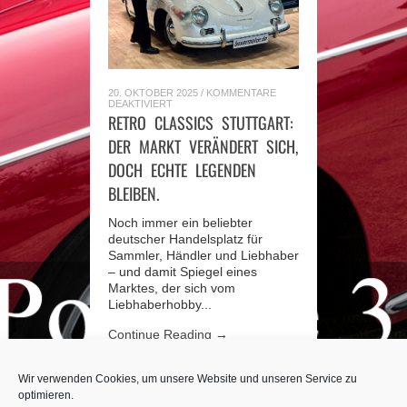
20. OKTOBER 2025
/
KOMMENTARE
FÜR
DEAKTIVIERT
RETRO
RETRO CLASSICS STUTTGART:
CLASSICS
STUTTGART:
DER MARKT VERÄNDERT SICH,
DER
MARKT
DOCH ECHTE LEGENDEN
VERÄNDERT
SICH,
BLEIBEN.
DOCH
ECHTE
LEGENDEN
Noch immer ein beliebter
BLEIBEN.
deutscher Handelsplatz für
Sammler, Händler und Liebhaber
– und damit Spiegel eines
Marktes, der sich vom
Liebhaberhobby...
Continue Reading →
Wir verwenden Cookies, um unsere Website und unseren Service zu
optimieren.