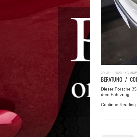
20. JULI 2023
/
KOMME
BERATUNG / CO
Dieser Porsche 35
dem Fahrzeug...
Continue Reading