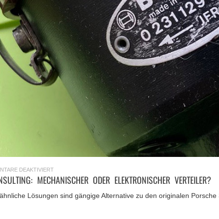
FÜR
NTARE DEAKTIVIERT
BERATUNG
SULTING: MECHANISCHER ODER ELEKTRONISCHER VERTEILER?
/
CONSULTING:
MECHANISCHER
 ähnliche Lösungen sind gängige Alternative zu den originalen Porsch
ODER
ELEKTRONISCHER
VERTEILER?