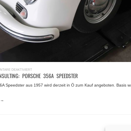
FÜR
NTARE DEAKTIVIERT
BERATUNG
NSULTING: PORSCHE 356A SPEEDSTER
/
CONSULTING:
PORSCHE
6A Speedster aus 1957 wird derzeit in Ö zum Kauf angeboten. Basis w
356A
SPEEDSTER
 →